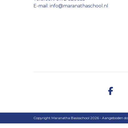
E-mail: info@maranathaschool.nl
Copyright Maranatha Basisschool 2026 - Aangeboden d