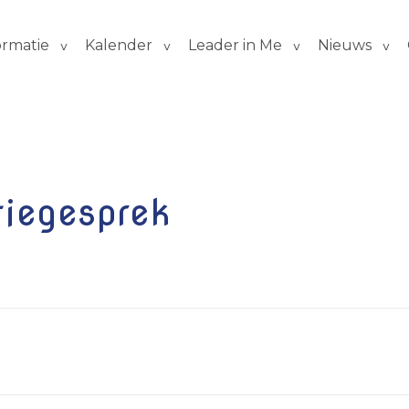
ormatie
Kalender
Leader in Me
Nieuws
tiegesprek