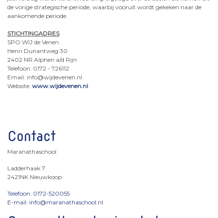
de vorige strategische periode, waarbij vooruit wordt gekeken naar de
aankomende periode.
STICHTINGADRES
SPO WIJ de Venen
Henri Dunantweg 30
2402 NR Alphen a/d Rijn
Telefoon: 0172 - 726112
Email: info@wijdevenen.nl
Website:
www.wijdevenen.nl
Contact
Maranathaschool
Ladderhaak 7
2421NK Nieuwkoop
Telefoon: 0172-520055
E-mail: info@maranathaschool.nl