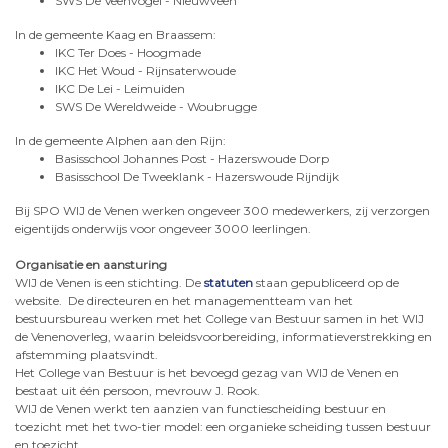
SWS De Veenvogel - Nieuwveen
In de gemeente Kaag en Braassem:
IKC Ter Does - Hoogmade
IKC Het Woud - Rijnsaterwoude
IKC De Lei - Leimuiden
SWS De Wereldweide - Woubrugge
In de gemeente Alphen aan den Rijn:
Basisschool Johannes Post - Hazerswoude Dorp
Basisschool De Tweeklank - Hazerswoude Rijndijk
Bij SPO WIJ de Venen werken ongeveer 300 medewerkers, zij verzorgen
eigentijds onderwijs voor ongeveer 3000 leerlingen.
Organisatie en aansturing
WIJ de Venen is een stichting. De
statuten
staan gepubliceerd op de
website. De directeuren en het managementteam van het
bestuursbureau werken met het College van Bestuur samen in het WIJ
de Venenoverleg, waarin beleidsvoorbereiding, informatieverstrekking en
afstemming plaatsvindt.
Het College van Bestuur is het bevoegd gezag van WIJ de Venen en
bestaat uit één persoon, mevrouw J. Rook.
WIJ de Venen werkt ten aanzien van functiescheiding bestuur en
toezicht met het two-tier model: een organieke scheiding tussen bestuur
en toezicht.