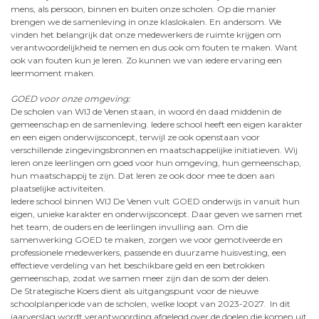
mens, als persoon, binnen en buiten onze scholen. Op die manier
brengen we de samenleving in onze klaslokalen. En andersom. We
vinden het belangrijk dat onze medewerkers de ruimte krijgen om
verantwoordelijkheid te nemen en dus ook om fouten te maken. Want
ook van fouten kun je leren. Zo kunnen we van iedere ervaring een
leermoment maken.
GOED voor onze omgeving:
De scholen van WIJ de Venen staan, in woord én daad middenin de
gemeenschap en de samenleving. Iedere school heeft een eigen karakter
en een eigen onderwijsconcept, terwijl ze ook openstaan voor
verschillende zingevingsbronnen en maatschappelijke initiatieven. Wij
leren onze leerlingen om goed voor hun omgeving, hun gemeenschap,
hun maatschappij te zijn. Dat leren ze ook door mee te doen aan
plaatselijke activiteiten.
Iedere school binnen WIJ De Venen vult GOED onderwijs in vanuit hun
eigen, unieke karakter en onderwijsconcept. Daar geven we samen met
het team, de ouders en de leerlingen invulling aan. Om die
samenwerking GOED te maken, zorgen we voor gemotiveerde en
professionele medewerkers, passende en duurzame huisvesting, een
effectieve verdeling van het beschikbare geld en een betrokken
gemeenschap, zodat we samen meer zijn dan de som der delen.
De Strategische Koers dient als uitgangspunt voor de nieuwe
schoolplanperiode van de scholen, welke loopt van 2023-2027. In dit
jaarverslag wordt verantwoording afgelegd over de doelen die komen uit