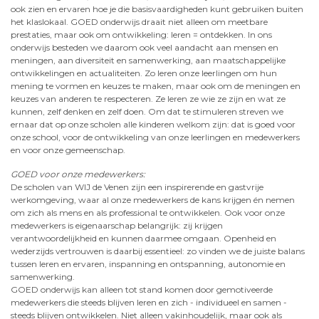
ook zien en ervaren hoe je die basisvaardigheden kunt gebruiken buiten
het klaslokaal. GOED onderwijs draait niet alleen om meetbare
prestaties, maar ook om ontwikkeling: leren = ontdekken. In ons
onderwijs besteden we daarom ook veel aandacht aan mensen en
meningen, aan diversiteit en samenwerking, aan maatschappelijke
ontwikkelingen en actualiteiten. Zo leren onze leerlingen om hun
mening te vormen en keuzes te maken, maar ook om de meningen en
keuzes van anderen te respecteren. Ze leren ze wie ze zijn en wat ze
kunnen, zelf denken en zelf doen. Om dat te stimuleren streven we
ernaar dat op onze scholen alle kinderen welkom zijn: dat is goed voor
onze school, voor de ontwikkeling van onze leerlingen en medewerkers
en voor onze gemeenschap.
GOED voor onze medewerkers:
De scholen van WIJ de Venen zijn een inspirerende en gastvrije
werkomgeving, waar al onze medewerkers de kans krijgen én nemen
om zich als mens en als professional te ontwikkelen. Ook voor onze
medewerkers is eigenaarschap belangrijk: zij krijgen
verantwoordelijkheid en kunnen daarmee omgaan. Openheid en
wederzijds vertrouwen is daarbij essentieel: zo vinden we de juiste balans
tussen leren en ervaren, inspanning en ontspanning, autonomie en
samenwerking.
GOED onderwijs kan alleen tot stand komen door gemotiveerde
medewerkers die steeds blijven leren en zich - individueel en samen -
steeds blijven ontwikkelen. Niet alleen vakinhoudelijk, maar ook als