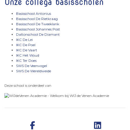
Onze collega basisscholen
Basisschool Antonius
Basisschool De Rietkraag
Basisschool De Tweeklank
Basisschool Johannes Post
Daltonschool De Diamant
IKC De Lei
IKC De Poel
IKC De Vaar
t
IKC Het Woud
IKC Ter Does
SWS De Veenvogel
SWS De Wereldweide
Deze school is onderdeel van