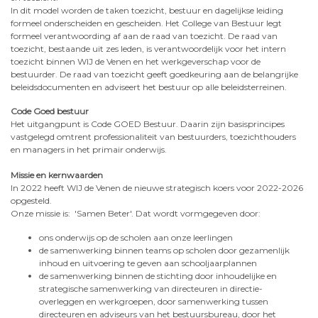
In dit model worden de taken toezicht, bestuur en dagelijkse leiding
formeel onderscheiden en gescheiden. Het College van Bestuur legt
formeel verantwoording af aan de raad van toezicht. De raad van
toezicht, bestaande uit zes leden, is verantwoordelijk voor het intern
toezicht binnen WIJ de Venen en het werkgeverschap voor de
bestuurder. De raad van toezicht geeft goedkeuring aan de belangrijke
beleidsdocumenten en adviseert het bestuur op alle beleidsterreinen.
Code Goed bestuur
Het uitgangpunt is Code GOED Bestuur. Daarin zijn basisprincipes
vastgelegd omtrent professionaliteit van bestuurders, toezichthouders
en managers in het primair onderwijs.
Missie en kernwaarden
In 2022 heeft WIJ de Venen de nieuwe strategisch koers voor 2022-2026
opgesteld.
Onze missie is: 'Samen Beter'. Dat wordt vormgegeven door:
ons onderwijs op de scholen aan onze leerlingen
de samenwerking binnen teams op scholen door gezamenlijk
inhoud en uitvoering te geven aan schooljaarplannen
de samenwerking binnen de stichting door inhoudelijke en
strategische samenwerking van directeuren in directie-
overleggen en werkgroepen, door samenwerking tussen
directeuren en adviseurs van het bestuursbureau, door het