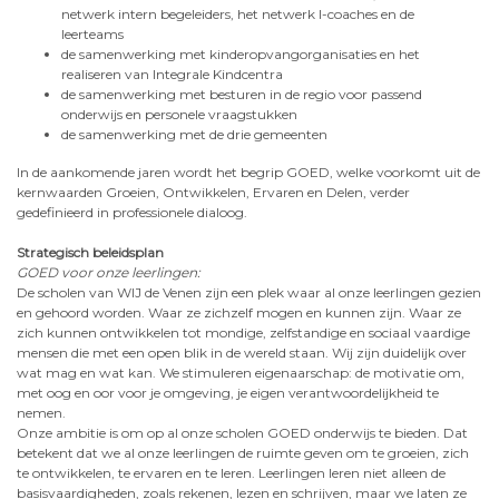
netwerk intern begeleiders, het netwerk I-coaches en de
leerteams
de samenwerking met kinderopvangorganisaties en het
realiseren van Integrale Kindcentra
de samenwerking met besturen in de regio voor passend
onderwijs en personele vraagstukken
de samenwerking met de drie gemeenten
In de aankomende jaren wordt het begrip GOED, welke voorkomt uit de
kernwaarden Groeien, Ontwikkelen, Ervaren en Delen, verder
gedefinieerd in professionele dialoog.
Strategisch beleidsplan
GOED voor onze leerlingen:
De scholen van WIJ de Venen zijn een plek waar al onze leerlingen gezien
en gehoord worden. Waar ze zichzelf mogen en kunnen zijn. Waar ze
zich kunnen ontwikkelen tot mondige, zelfstandige en sociaal vaardige
mensen die met een open blik in de wereld staan. Wij zijn duidelijk over
wat mag en wat kan. We stimuleren eigenaarschap: de motivatie om,
met oog en oor voor je omgeving, je eigen verantwoordelijkheid te
nemen.
Onze ambitie is om op al onze scholen GOED onderwijs te bieden. Dat
betekent dat we al onze leerlingen de ruimte geven om te groeien, zich
te ontwikkelen, te ervaren en te leren. Leerlingen leren niet alleen de
basisvaardigheden, zoals rekenen, lezen en schrijven, maar we laten ze