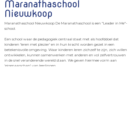
Maranathaschool
Nieuwkoop
Maranathaschool Nieuwkoop De Maranathaschool is een "Leader in Me"-
school.
Een school waar de pedagogiek centraal staat met als hoofddoel dat
kinderen 'leren met plezier' en in hun kracht worden gezet in een
betekenisvolle omgeving. Waar kinderen leren zichzelf te zijn, zich willen
ontwikkelen, kunnen samenwerken met anderen en vol zelfvertrouwen
in de snel veranderende wereld staan. We geven hiermee vorm aan
'eigenaarschap' van leerlingen.
Open ochtend op woensdag
4 en vrijdag 6 maart 2026
Op woensdag- 4 en vrijdagochtend 6 maart aanstaande staan de deuren
van basisscholen 'De Zilveren Maan', 'De Maranathaschool' en 'De
Rietkraag' open voor ouders van kinderen die in 2026 en de eerste helft
van 2027 vier jaar worden (en nog niet zijn aangemeld). Ouders kunnen
deze ochtend een kijkje nemen in de groepen en zo een indruk krijgen
van de werkwijze binnen de drie scholen.
Door de scholen in 'vol bedrijf' te zien, kunnen ouders een goede keuze